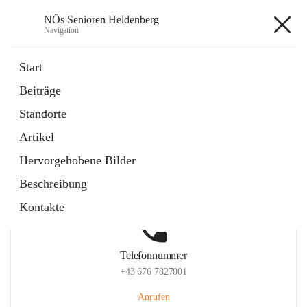
NÖs Senioren Heldenberg
Navigation
NÖs Senioren Heldenberg
Start
Beiträge
Standorte
Hauptadresse
Artikel
Lindenweg 2, 3704 Heldenberg, AUT
Hervorgehobene Bilder
Auf Karte ansehen
Beschreibung
Kontakte
Telefonnummer
+43 676 7827001
Anrufen