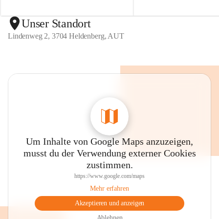
d
d
e
e
n
n
Unser Standort
b
b
Lindenweg 2, 3704 Heldenberg, AUT
e
e
r
r
g
g
Um Inhalte von Google Maps anzuzeigen,
musst du der Verwendung externer Cookies
zustimmen.
https://www.google.com/maps
Mehr erfahren
Akzeptieren und anzeigen
Ablehnen