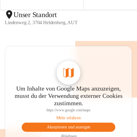
d
d
e
e
n
n
Unser Standort
b
b
Lindenweg 2, 3704 Heldenberg, AUT
e
e
r
r
g
g
Um Inhalte von Google Maps anzuzeigen,
musst du der Verwendung externer Cookies
zustimmen.
https://www.google.com/maps
Mehr erfahren
Akzeptieren und anzeigen
Ablehnen