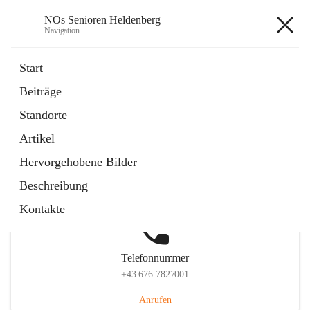
NÖs Senioren Heldenberg
Navigation
NÖs Senioren Heldenberg
Start
Beiträge
Standorte
Hauptadresse
Artikel
Lindenweg 2, 3704 Heldenberg, AUT
Hervorgehobene Bilder
Auf Karte ansehen
Beschreibung
Kontakte
Telefonnummer
+43 676 7827001
Anrufen