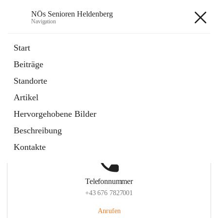
NÖs Senioren Heldenberg
Navigation
NÖs Senioren Heldenberg
Start
Beiträge
Standorte
Hauptadresse
Artikel
Lindenweg 2, 3704 Heldenberg, AUT
Hervorgehobene Bilder
Auf Karte ansehen
Beschreibung
Kontakte
Telefonnummer
+43 676 7827001
Anrufen