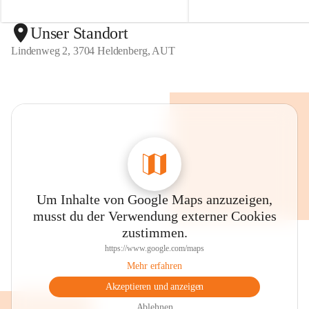
d
d
e
e
n
n
Unser Standort
b
b
Lindenweg 2, 3704 Heldenberg, AUT
e
e
r
r
g
g
Um Inhalte von Google Maps anzuzeigen,
musst du der Verwendung externer Cookies
zustimmen.
https://www.google.com/maps
Mehr erfahren
Akzeptieren und anzeigen
Ablehnen